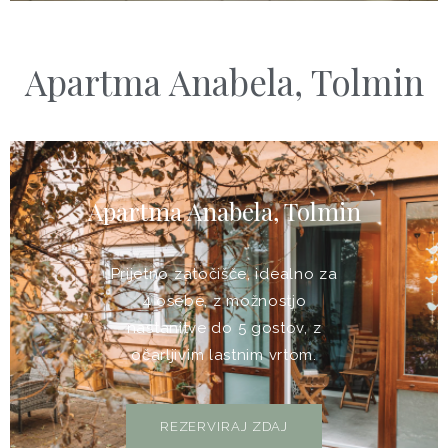
Apartma Anabela, Tolmin
Apartma Anabela, Tolmin
Prijetno zatočišče, idealno za
4 osebe, z možnostjo
nastanitve do 5 gostov, z
očarljivim lastnim vrtom.
REZERVIRAJ ZDAJ