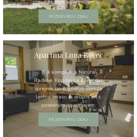
sosednjim apartmajem.
REZERVIRAJ ZDAJ
Apartma Luna Bovec
Del kompleksa Natura
Radulje. Popoln za 4, vendar
sprejme do 6 gostov. Ponuja
lastno teraso in skupni vrt s
sosednjim apartmajem.
REZERVIRAJ ZDAJ